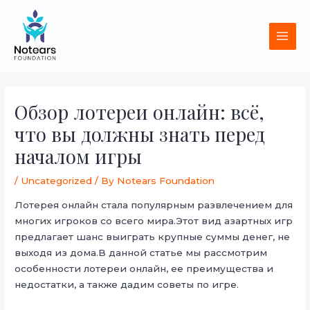
Skip
MAI
to
MEN
content
Post
navigation
Обзор лотереи онлайн: всё,
что вы должны знать перед
началом игры
/
Uncategorized
/ By
Notears Foundation
Лотерея онлайн стала популярным развлечением для
многих игроков со всего мира.Этот вид азартных игр
предлагает шанс выиграть крупные суммы денег, не
выходя из дома.В данной статье мы рассмотрим
особенности лотереи онлайн, ее преимущества и
недостатки, а также дадим советы по игре.