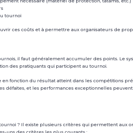
ipement nécessaire (matériel de protection, tatamis, etc.)
rs
du tournoi
couvrir ces coûts et à permettre aux organisateurs de pr
ournois, il faut généralement accumuler des points. Le sy
on des pratiquants qui participent au tournoi.
 en fonction du résultat atteint dans les compétitions pr
es défaites, et les performances exceptionnelles peuve
ournoi ? Il existe plusieurs critères qui permettent aux o
s-uns des critères les plus courants :