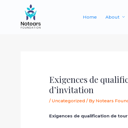
Skip
to
Home
About
content
Post
navigation
Exigences de qualific
d’invitation
/
Uncategorized
/ By
Notears Foun
Exigences de qualification de tourno