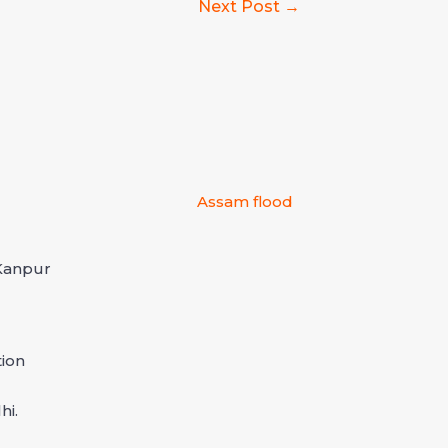
Next Post
→
Assam flood
 Kanpur
tion
hi.