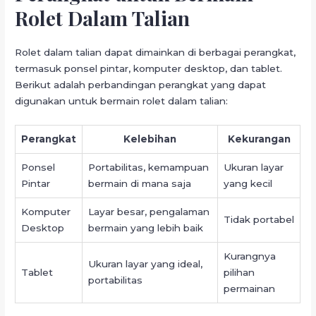
Rolet Dalam Talian
Rolet dalam talian dapat dimainkan di berbagai perangkat,
termasuk ponsel pintar, komputer desktop, dan tablet.
Berikut adalah perbandingan perangkat yang dapat
digunakan untuk bermain rolet dalam talian:
Perangkat
Kelebihan
Kekurangan
Ponsel
Portabilitas, kemampuan
Ukuran layar
Pintar
bermain di mana saja
yang kecil
Komputer
Layar besar, pengalaman
Tidak portabel
Desktop
bermain yang lebih baik
Kurangnya
Ukuran layar yang ideal,
Tablet
pilihan
portabilitas
permainan