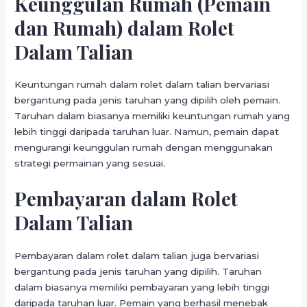
Keunggulan Rumah (Pemain
dan Rumah) dalam Rolet
Dalam Talian
Keuntungan rumah dalam rolet dalam talian bervariasi
bergantung pada jenis taruhan yang dipilih oleh pemain.
Taruhan dalam biasanya memiliki keuntungan rumah yang
lebih tinggi daripada taruhan luar. Namun, pemain dapat
mengurangi keunggulan rumah dengan menggunakan
strategi permainan yang sesuai.
Pembayaran dalam Rolet
Dalam Talian
Pembayaran dalam rolet dalam talian juga bervariasi
bergantung pada jenis taruhan yang dipilih. Taruhan
dalam biasanya memiliki pembayaran yang lebih tinggi
daripada taruhan luar. Pemain yang berhasil menebak