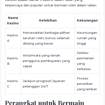
terpercaya dan populer untuk bermain rolet dalam talian:
Nama
Kelebihan
Kekurangan
Kasino
Menawarkan berbagai pilihan
Keuntungan
Kasino
taruhan rolet, bonus selamat
rumah yang
A
datang yang besar
tinggi
Seleksi
Antarmuka yang ramah
Kasino
permainan
pengguna, pembayaran yang
B
yang
cepat
terbatas
Proses
Kasino
Jackpot progresif, layanan
penarikan
C
pelanggan 24/7
yang lambat
Perangkat untuk Bermain