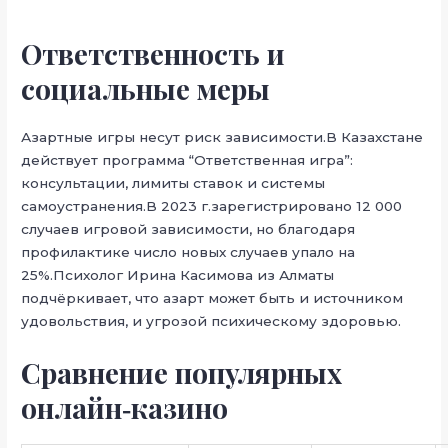
Ответственность и
социальные меры
Азартные игры несут риск зависимости.В Казахстане
действует программа “Ответственная игра”:
консультации, лимиты ставок и системы
самоустранения.В 2023 г.зарегистрировано 12 000
случаев игровой зависимости, но благодаря
профилактике число новых случаев упало на
25%.Психолог Ирина Касимова из Алматы
подчёркивает, что азарт может быть и источником
удовольствия, и угрозой психическому здоровью.
Сравнение популярных
онлайн‑казино